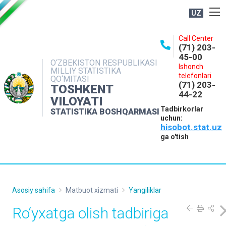
UZ
BOSHQARMA HAQIDA
Call Center
(71) 203-
OCHIQ MA'LUMOTLAR
45-00
O‘ZBEKISTON RESPUBLIKASI
Ishonch
NASHRLAR
MILLIY STATISTIKA
telefonlari
QO‘MITASI
(71) 203-
INTERAKTIV XIZMATLAR
TOSHKENT
44-22
VILOYATI
MATBUOT XIZMATI
Tadbirkorlar
STATISTIKA BOSHQARMASI
uchun:
MUROJAATLAR
hisobot.stat.uz
KONTAKTLAR
ga o'tish
Asosiy sahifa
Matbuot xizmati
Yangiliklar
Ro‘yxatga olish tadbiriga