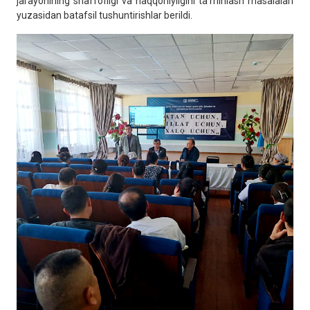
jarayonining shaffofligi va haqqoniyligini ta’minlash masalalari
yuzasidan batafsil tushuntirishlar berildi.