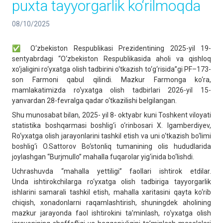
puxta tayyorgarlik ko‘rilmoqda
08/10/2025
✅ O‘zbekiston Respublikasi Prezidentining 2025-yil 19-
sentyabrdagi “O‘zbekiston Respublikasida aholi va qishloq
xo‘jaligini ro‘yxatga olish tadbirini o‘tkazish to‘g‘risida”gi PF–173-
son Farmoni qabul qilindi. Mazkur Farmonga ko‘ra,
mamlakatimizda ro‘yxatga olish tadbirlari 2026-yil 15-
yanvardan 28-fevralga qadar o‘tkazilishi belgilangan.
Shu munosabat bilan, 2025- yil 8- oktyabr kuni Toshkent viloyati
statistika boshqarmasi boshlig‘i o‘rinbosari X. Igamberdiyev,
Ro‘yxatga olish jarayonlarini tashkil etish va uni o‘tkazish bo‘limi
boshlig‘i O.Sattorov Bo‘stonliq tumanining olis hududlarida
joylashgan “Burjmullo” mahalla fuqarolar yig‘inida bo‘lishdi.
Uchrashuvda “mahalla yettiligi” faollari ishtirok etdilar.
Unda ishtirokchilarga ro‘yxatga olish tadbiriga tayyorgarlik
ishlarini samarali tashkil etish, mahalla xaritasini qayta ko‘rib
chiqish, xonadonlarni raqamlashtirish, shuningdek aholining
mazkur jarayonda faol ishtirokini ta’minlash, ro‘yxatga olish