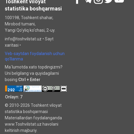
Toshkent viloyat
statistika boshqarmasi
100198, Toshkent shahar,
Mirobod tumani,
Yangi Qo'yliq ko'chasi, 2-uy.
info@toshvilstat.uz •
Sayt
xaritasi
•
Veb-saytdan foydalanish uchun
qo‘llanma
Ma`lumotda xato topdingizmi?
Uni belgilang va quyidagilarni
bosing
Ctrl + Enter
Onlayn: 7
© 2010-2026 Toshkent viloyat
statistika boshqarmasi
Materiallardan foydalanganda
www.Toshvilstat.uz havolani
keltirish majburiy.