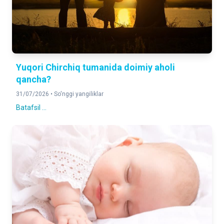
Aholining joriy hisobi bo'yicha
Yuqori Chirchiq tumanida doimiy aholi
qancha?
31/07/2026 •
So'nggi yangiliklar
Batafsil ...