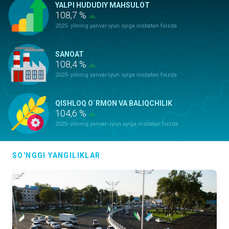
YALPI HUDUDIY MAHSULOT
108,7 %
2025- yilning yanvar-iyun oyiga nisbatan foizda
SANOAT
108,4 %
2025- yilning yanvar-iyun oyiga nisbatan foizda
QISHLOQ O`RMON VA BALIQCHILIK
104,6 %
2025- yilning yanvar- iyun oyiga nisbatan foizda
ASOSIY KAPITALGA KIRITILGAN
SO'NGGI YANGILIKLAR
INVESTITSIYALAR
86,0 %
2025- yilning yanvar-iyun oyiga nisbatan foizda
QURILISH ISHLARI
112,6 %
2025- yilning yanvar- iyun oyiga nisbatan foizda