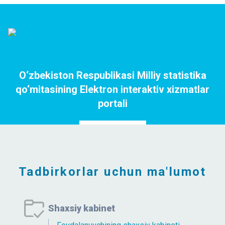
O‘zbekiston Respublikasi Milliy statistika
qo‘mitasining Elektron interaktiv xizmatlar
portali
Portalga o`tish
Tadbirkorlar uchun ma'lumot
Shaxsiy kabinet