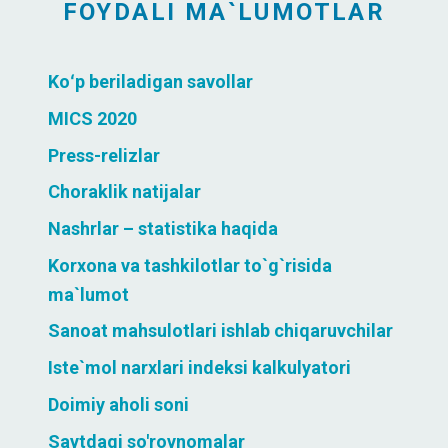
FOYDALI MA`LUMOTLAR
Koʻp beriladigan savollar
MICS 2020
Press-relizlar
Choraklik natijalar
Nashrlar – statistika haqida
Korxona va tashkilotlar to`g`risida
ma`lumot
Sanoat mahsulotlari ishlab chiqaruvchilar
Iste`mol narxlari indeksi kalkulyatori
Doimiy aholi soni
Saytdagi so'rovnomalar