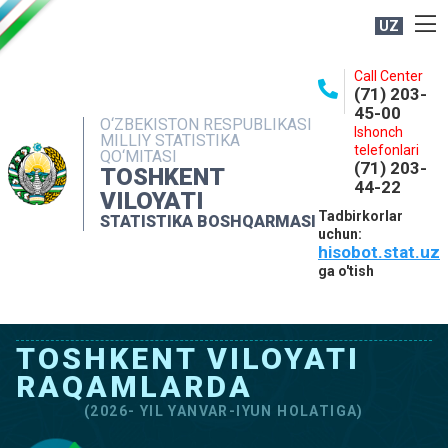
UZ
BOSHQARMA HAQIDA
Call Center
(71) 203-
OCHIQ MA'LUMOTLAR
45-00
O‘ZBEKISTON RESPUBLIKASI
Ishonch
NASHRLAR
MILLIY STATISTIKA
telefonlari
QO‘MITASI
(71) 203-
INTERAKTIV XIZMATLAR
TOSHKENT
44-22
VILOYATI
MATBUOT XIZMATI
Tadbirkorlar
STATISTIKA BOSHQARMASI
uchun:
MUROJAATLAR
hisobot.stat.uz
KONTAKTLAR
ga o'tish
TOSHKENT VILOYATI
RAQAMLARDA
(2026- YIL YANVAR-IYUN HOLATIGA)