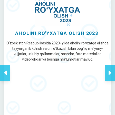
AHOLINI RO'YXATGA OLISH 2023
O‘zbekiston Respublikasida 2023- yilda aholini ro‘yxatga olishga
tayyorgarlik ko‘rish va uni o‘tkazish bilan bog‘liq me'yoriy-
xujjatlar, uslubiy qo‘llanmalar, nashrlar, foto materiallar,
videoroliklar va boshqa ma'lumotlar mavjud.