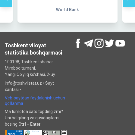
orld Bank
UNFPA
Toshkent viloyat
statistika boshqarmasi
100198, Toshkent shahar,
Mirobod tumani,
Yangi Qo'yliq ko'chasi, 2-uy.
info@toshvilstat.uz •
Sayt
xaritasi
•
Veb-saytdan foydalanish uchun
qo‘llanma
Ma`lumotda xato topdingizmi?
Uni belgilang va quyidagilarni
bosing
Ctrl + Enter