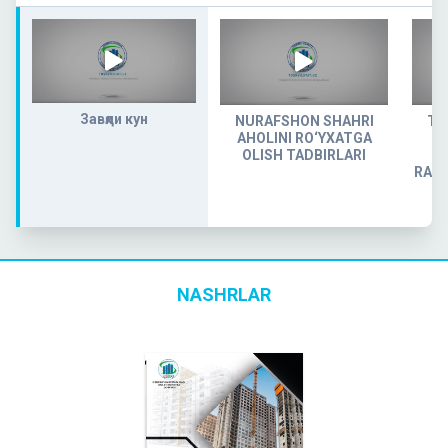
Завқли кун
NURAFSHON SHAHRI
TO
AHOLINI RO‘YXATGA
OLISH TADBIRLARI
RAG
NASHRLAR