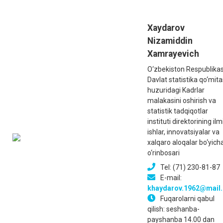
Xaydarov
Nizamiddin
Xamrayevich
O‘zbekiston Respublikas
Davlat statistika qo‘mita
huzuridagi Kadrlar
malakasini oshirish va
statistik tadqiqotlar
instituti direktorining ilm
ishlar, innovatsiyalar va
xalqaro aloqalar bo‘yich
o‘rinbosari
Tel: (71) 230-81-87
E-mail:
khaydarov.1962@mail.
Fuqarolarni qabul
qilish: seshanba-
payshanba 14.00 dan