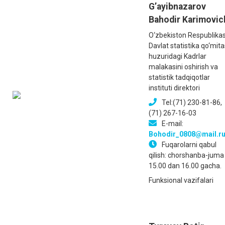
G’ayibnazarov
Bahodir Karimovic
O‘zbekiston Respublikas
Davlat statistika qo‘mita
huzuridagi Kadrlar
malakasini oshirish va
statistik tadqiqotlar
instituti direktori
Tel:(71) 230-81-86,
(71) 267-16-03
E-mail:
Bohodir_0808@mail.r
Fuqarolarni qabul
qilish: chorshanba-juma
15.00 dan 16.00 gacha.
Funksional vazifalari