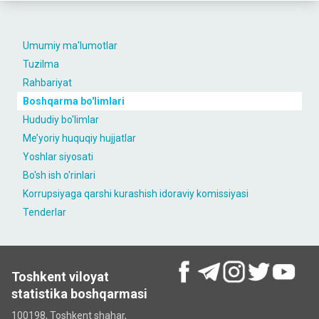
Umumiy ma'lumotlar
Tuzilma
Rahbariyat
Boshqarma bo'limlari
Hududiy bo'limlar
Me’yoriy huquqiy hujjatlar
Yoshlar siyosati
Bo'sh ish o'rinlari
Korrupsiyaga qarshi kurashish idoraviy komissiyasi
Tenderlar
Toshkent viloyat
statistika boshqarmasi
100198, Toshkent shahar,