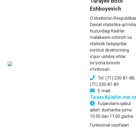
Turayev Botir
Eshboyevich
O‘zbekiston Respublikas
Davlat statistika qo‘mita
huzuridagi Kadrlar
malakasini oshirish va
statistik tadqiqotlar
instituti direktorining
o‘quv-uslubiy ishlar
bo‘yicha birinchi
o‘rinbosari
Tel: (71) 230-81-88,
(71) 230-81-89
E-mail:
Turaev.B@bilim.stat.u
Fuqarolarni qabul
qilish: dushanba-juma
10.00 dan 11.00 gacha.
Funksional vazifalari