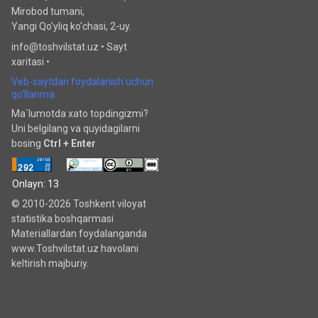
Mirobod tumani,
Yangi Qo'yliq ko'chasi, 2-uy.
info@toshvilstat.uz •
Sayt
xaritasi
•
Veb-saytdan foydalanish uchun
qo‘llanma
Ma`lumotda xato topdingizmi?
Uni belgilang va quyidagilarni
bosing
Ctrl + Enter
Onlayn: 13
© 2010-2026 Toshkent viloyat
statistika boshqarmasi
Materiallardan foydalanganda
www.Toshvilstat.uz havolani
keltirish majburiy.