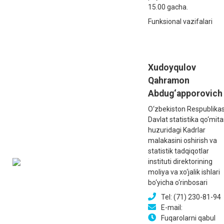
15.00 gacha.
Funksional vazifalari
Xudoyqulov
Qahramon
Abdug‘apporovich
O‘zbekiston Respublikas
Davlat statistika qo‘mita
huzuridagi Kadrlar
malakasini oshirish va
statistik tadqiqotlar
instituti direktorining
moliya va xo‘jalik ishlari
bo‘yicha o‘rinbosari
Tel: (71) 230-81-94
E-mail:
Fuqarolarni qabul