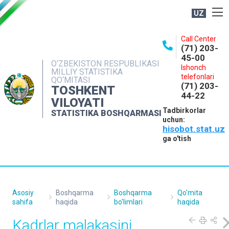
UZ
BOSHQARMA HAQIDA
Call Center
(71) 203-
OCHIQ MA'LUMOTLAR
45-00
O‘ZBEKISTON RESPUBLIKASI
Ishonch
NASHRLAR
MILLIY STATISTIKA
telefonlari
QO‘MITASI
(71) 203-
INTERAKTIV XIZMATLAR
TOSHKENT
44-22
VILOYATI
MATBUOT XIZMATI
Tadbirkorlar
STATISTIKA BOSHQARMASI
uchun:
MUROJAATLAR
hisobot.stat.uz
KONTAKTLAR
ga o'tish
Asosiy
Boshqarma
Boshqarma
Qo'mita
sahifa
haqida
bo'limlari
haqida
Kаdrlаr malakasini